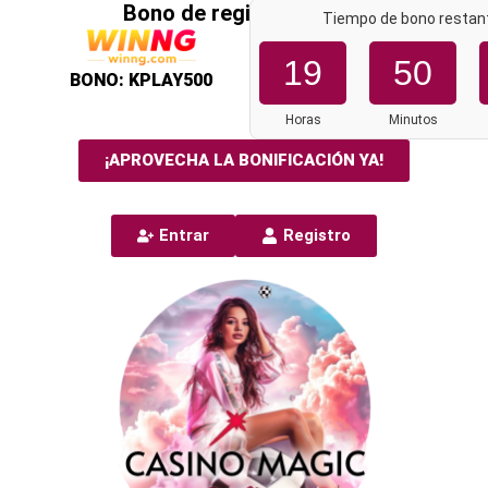
Bono de registro 4800 $
Tiempo de bono restan
19
50
BONO: KPLAY500
Horas
Minutos
¡APROVECHA LA BONIFICACIÓN YA!
Entrar
Registro