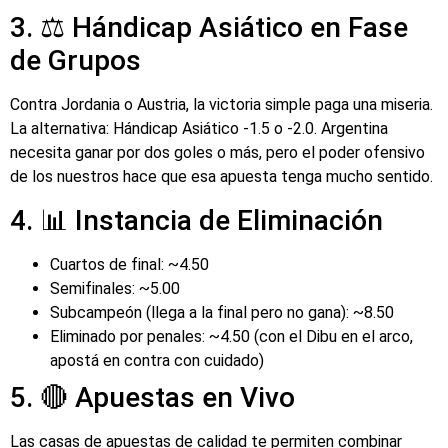
3. ⚖️ Hándicap Asiático en Fase
de Grupos
Contra Jordania o Austria, la victoria simple paga una miseria.
La alternativa: Hándicap Asiático -1.5 o -2.0. Argentina
necesita ganar por dos goles o más, pero el poder ofensivo
de los nuestros hace que esa apuesta tenga mucho sentido.
4. 📊 Instancia de Eliminación
Cuartos de final: ~4.50
Semifinales: ~5.00
Subcampeón (llega a la final pero no gana): ~8.50
Eliminado por penales: ~4.50 (con el Dibu en el arco,
apostá en contra con cuidado)
5. 🔴 Apuestas en Vivo
Las casas de apuestas de calidad te permiten combinar