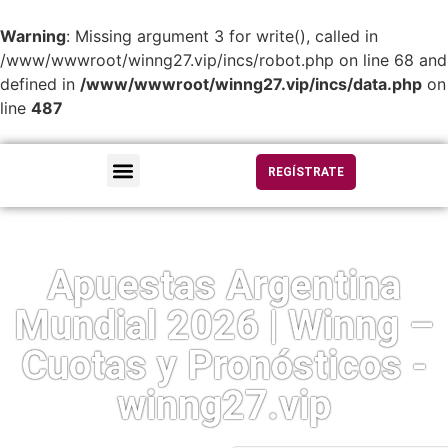
Warning
: Missing argument 3 for write(), called in
/www/wwwroot/winng27.vip/incs/robot.php on line 68 and
defined in
/www/wwwroot/winng27.vip/incs/data.php
on
line
487
REGÍSTRATE
Home
»
Recuperar cuenta en línea de Casino Magic
Apuestas Argentina
Mundial 2026 | Winng –
Cuotas y Pronósticos -
winng27.vip